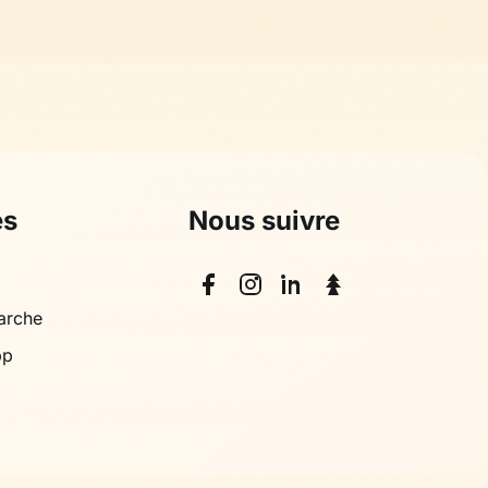
es
Nous suivre
arche
pp