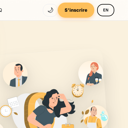
🌙
Q
S'inscrire
EN
réal