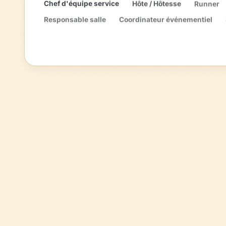
Chef d'équipe service
Hôte / Hôtesse
Runner
Responsable salle
Coordinateur événementiel