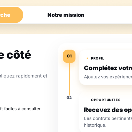
rche
Notre mission
 côté
01
PROFIL
Complétez votre
pliquez rapidement et
Ajoutez vos expériences
02
OPPORTUNITÉS
Recevez des op
ft faciles à consulter
Les contrats pertinents
historique.